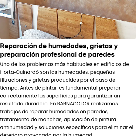
⚠️ El marcado de esta casilla implica la
responsabilidad del
cliente
sobre el cumplimiento de estas condiciones. La
empresa se reserva el derecho de solicitar documentación
justificativa.
Reparación de humedades, grietas y
preparación profesional de paredes
Uno de los problemas más habituales en edificios de
Horta-Guinardó son las humedades, pequeñas
filtraciones y grietas producidas por el paso del
tiempo. Antes de pintar, es fundamental preparar
correctamente las superficies para garantizar un
resultado duradero. En BARNACOLOR realizamos
trabajos de reparar humedades en paredes,
tratamiento de manchas, aplicación de pintura
antihumedad y soluciones específicas para eliminar el
deterioro provocado por la humedad.