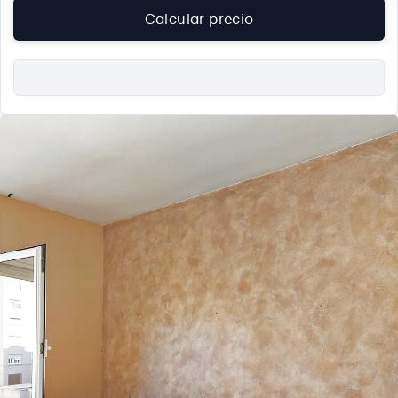
De acuerdo con el
artículo 91.1.7º de la Ley 37/1992 del Impuesto
Calcular precio
sobre el Valor Añadido (LIVA)
, podrán tributar al tipo reducido
del
10%
las ejecuciones de obra que cumplan
todos
los
siguientes requisitos:
Que se trate de
obras de renovación o reparación
realizadas
en viviendas construidas principalmente para su uso como
tal y que estén terminadas.
Que el destinatario de la obra sea
persona física
(no
empresa ni profesional) que utilice la vivienda para su
uso
particular
.
Que el propietario o arrendatario de la vivienda
no haya
cedido
la vivienda a un empresario o profesional para su
explotación económica.
Que el coste de los
materiales aportados directamente
por
el ejecutor de la obra no exceda del
40% de la base
imponible
total del trabajo. Si los materiales superan ese
porcentaje, la operación tributaría al tipo general del 21%.
En caso de
rehabilitación edificatoria
, la vivienda debe haber
sido construida o terminada con al menos
2 años de
antelación
al inicio de las obras.