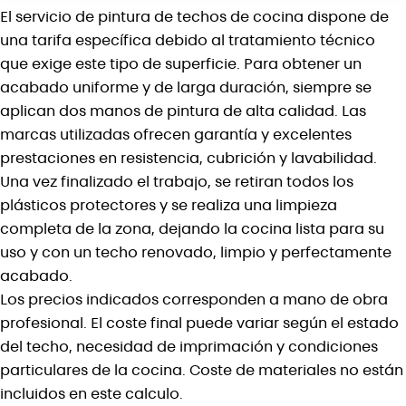
El servicio de pintura de techos de cocina dispone de
Que el destinatario de la obra sea
persona física
(no
empresa ni profesional) que utilice la vivienda para su
uso
una tarifa específica debido al tratamiento técnico
particular
.
que exige este tipo de superficie. Para obtener un
Que el propietario o arrendatario de la vivienda
no haya
acabado uniforme y de larga duración, siempre se
cedido
la vivienda a un empresario o profesional para su
aplican dos manos de pintura de alta calidad. Las
explotación económica.
marcas utilizadas ofrecen garantía y excelentes
Que el coste de los
materiales aportados directamente
por
el ejecutor de la obra no exceda del
40% de la base
prestaciones en resistencia, cubrición y lavabilidad.
imponible
total del trabajo.
Una vez finalizado el trabajo, se retiran todos los
En caso de
rehabilitación edificatoria
, la vivienda debe haber
plásticos protectores y se realiza una limpieza
sido construida o terminada con al menos
2 años de
completa de la zona, dejando la cocina lista para su
antelación
al inicio de las obras.
uso y con un techo renovado, limpio y perfectamente
⚠️ El marcado de esta casilla implica la
responsabilidad del
acabado.
cliente
sobre el cumplimiento de estas condiciones. La
Los precios indicados corresponden a mano de obra
empresa se reserva el derecho de solicitar documentación
profesional. El coste final puede variar según el estado
justificativa.
del techo, necesidad de imprimación y condiciones
particulares de la cocina.
Coste de materiales no están
incluidos en este calculo.